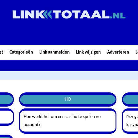
et
Categorieën
Link aanmelden
Link wijzigen
Adverteren
L
HO
Hoe werkt het om een casino te spelen no
Przeg
account?
kasyn