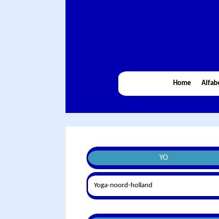
Home
Alfab
YO
Yoga-noord-holland